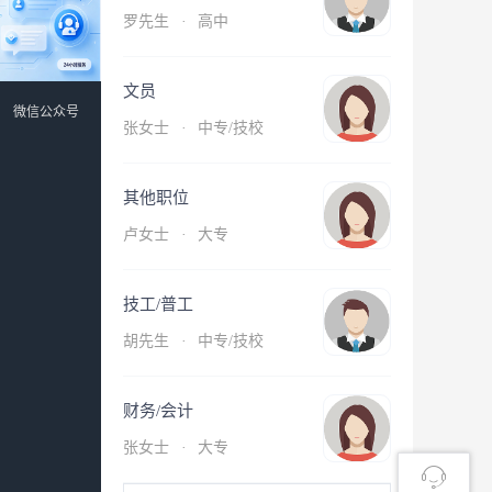
罗先生
·
高中
文员
微信公众号
张女士
·
中专/技校
其他职位
卢女士
·
大专
技工/普工
胡先生
·
中专/技校
财务/会计
张女士
·
大专